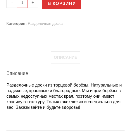
-
+
В КОРЗИНУ
товара
Доска
для
мяса.
Категория:
Разделочная доска
Разделочная
ОПИСАНИЕ
Описание
Разделочные доски из торцевой берёзы. Натуральные и
надежные, красивые и благородные. Мы ищем берёзы в
самых недоступных местах края, поэтому они имеют
красивую текстуру. Только эксклюзив и специально для
вас! Заказывайте и будьте здоровы!