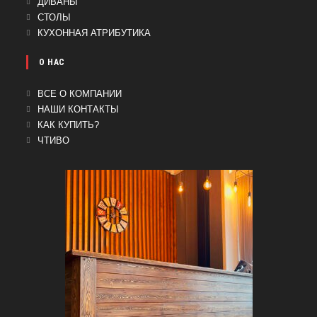
ОТКРОЕТСЯ
ДИВАНЫ
НОВОЙ
В
ОТКРОЕТСЯ
СТОЛЫ
ВКЛАДКЕ
НОВОЙ
В
ОТКРОЕТСЯ
КУХОННАЯ АТРИБУТИКА
ВКЛАДКЕ
НОВОЙ
В
ВКЛАДКЕ
НОВОЙ
О НАС
ВКЛАДКЕ
ВСЕ О КОМПАНИИ
НАШИ КОНТАКТЫ
КАК КУПИТЬ?
ЧТИВО