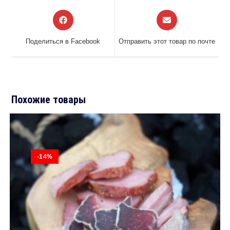
Открывается
Открывается
в
в
новом
новом
Поделиться в Facebook
Отправить этот товар по почте
окне
окне
Похожие товары
-14%