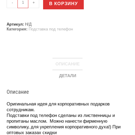
-
+
В КОРЗИНУ
товара
Подставка
для
телефона
Артикул:
Н/Д
из
Категория:
Подставка под телефон
лиственницы
ОПИСАНИЕ
ДЕТАЛИ
Описание
Оригинальная идея для корпоративных подарков
сотрудникам.
Подставки под телефон сделаны из лиственницы и
пропитаны маслом. Можно нанести фирменную
символику, для укрепления корпоративного духа!) При
оптовых заказах скидки