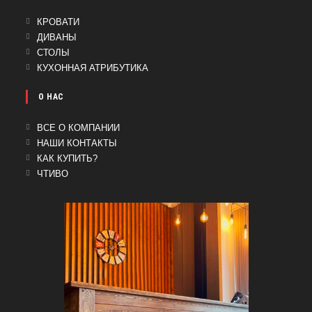
ОТКРОЕТСЯ
КРОВАТИ
В
ОТКРОЕТСЯ
ДИВАНЫ
НОВОЙ
В
ОТКРОЕТСЯ
СТОЛЫ
ВКЛАДКЕ
НОВОЙ
В
ОТКРОЕТСЯ
КУХОННАЯ АТРИБУТИКА
ВКЛАДКЕ
НОВОЙ
В
ВКЛАДКЕ
НОВОЙ
О НАС
ВКЛАДКЕ
ВСЕ О КОМПАНИИ
НАШИ КОНТАКТЫ
КАК КУПИТЬ?
ЧТИВО