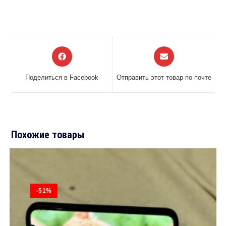
Открывается
Открывается
в
в
новом
новом
Поделиться в Facebook
Отправить этот товар по почте
окне
окне
Похожие товары
-51%