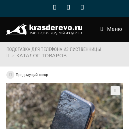
Перейти
к
содержимому
Меню
ПОДСТАВКА ДЛЯ ТЕЛЕФОНА ИЗ ЛИСТВЕННИЦЫ
>
КАТАЛОГ ТОВАРОВ
Предыдущий товар
🔍