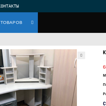
КОНТАКТЫ
 ТОВАРОВ
Переключить
поиск
🔍
по
6
М
веб-
П
Р
С
сайту