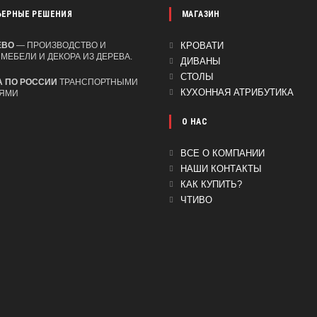
ЬЕРНЫЕ РЕШЕНИЯ
МАГАЗИН
ОТКРОЕТСЯ
ЕВО
— ПРОИЗВОДСТВО И
КРОВАТИ
МЕБЕЛИ И ДЕКОРА ИЗ ДЕРЕВА.
В
ОТКРОЕТСЯ
ДИВАНЫ
НОВОЙ
В
ОТКРОЕТСЯ
СТОЛЫ
А ПО РОССИИ
ТРАНСПОРТНЫМИ
ВКЛАДКЕ
НОВОЙ
В
ОТК
КУХОННАЯ АТРИБУТИКА
ЯМИ
ВКЛАДКЕ
НОВОЙ
В
ВКЛАДКЕ
НОВ
О НАС
ВКЛ
ВСЕ О КОМПАНИИ
НАШИ КОНТАКТЫ
КАК КУПИТЬ?
ЧТИВО