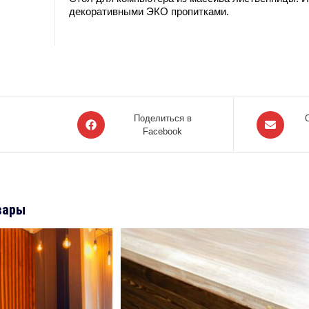
декоративными ЭКО пропитками.
Открывается
Открывает
Поделиться в
в
Facebook
в
новом
новом
окне
окне
вары